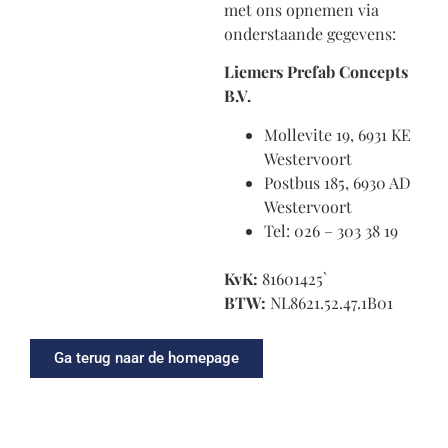
met ons opnemen via
onderstaande gegevens:
Liemers Prefab Concepts
B.V.
Mollevite 19, 6931 KE
Westervoort
Postbus 185, 6930 AD
Westervoort
Tel: 026 – 303 38 19
KvK:
81601425`
BTW:
NL8621.52.47.1B01
Ga terug naar de homepage