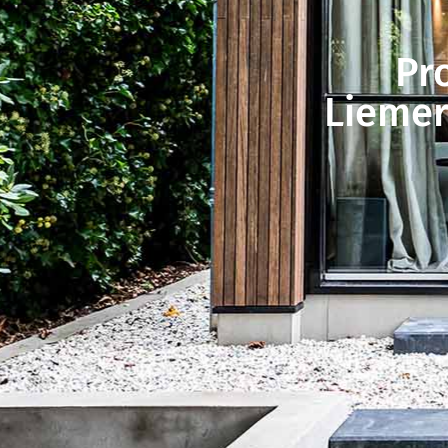
Pr
Liemer