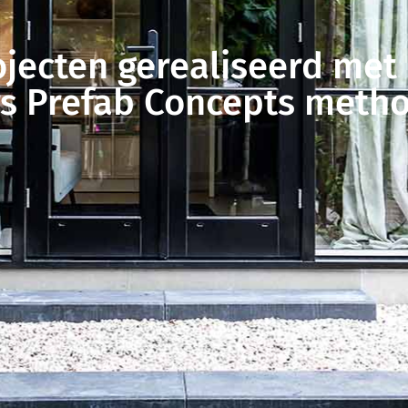
ojecten gerealiseerd met
s Prefab Concepts metho