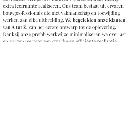
extra leefruimte realiseren. Ons team bestaat uit ervaren
bouwprofessionals die met vakmanschap en toewijding
werken aan elke uitbreiding.
We begeleiden onze klanten
van A tot Z
, van het eerste ontwerp tot de oplevering.
Dankzij onze prefab werkwijze minimaliseren we overlast
en zorgen we voor een strakke en efficiënte realisatie.
Onze uitbouwen en woonunits zijn
volledig aanpasbaar en
verkrijgbaar in diverse stijlen en afwerkingen
, waardoor
er altijd een oplossing is die naadloos aansluit op uw
wensen en woning. Door te werken met hoogwaardige
materialen en moderne bouwtechnieken garanderen wij
een duurzaam, energiezuinig en kwalitatief eindresultaat.
Ons werkgebied beslaat een
straal van 60 kilometer rond
Arnhem
, maar ook buiten deze regio kunnen wij in overleg
projecten realiseren. Wilt u uw woning uitbreiden met een
stijlvolle en functionele aanbouw, een erker of een
complete opbouw?
Neem dan contact met ons op
en