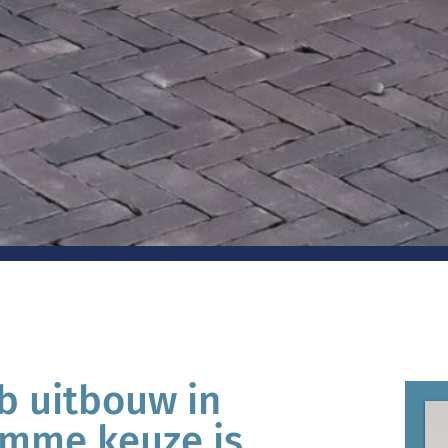
b uitbouw in
imme keuze is