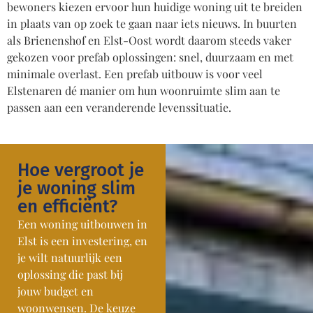
bewoners kiezen ervoor hun huidige woning uit te breiden
in plaats van op zoek te gaan naar iets nieuws. In buurten
als Brienenshof en Elst-Oost wordt daarom steeds vaker
gekozen voor prefab oplossingen: snel, duurzaam en met
minimale overlast. Een prefab uitbouw is voor veel
Elstenaren dé manier om hun woonruimte slim aan te
passen aan een veranderende levenssituatie.
Hoe vergroot je
je woning slim
en efficiënt?
Een woning uitbouwen in
Elst is een investering, en
je wilt natuurlijk een
oplossing die past bij
jouw budget en
woonwensen. De keuze