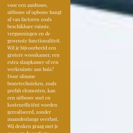
voor een aanbouw,
uitbouw of opbouw hangt
af van factoren zoals
beschikbare ruimte,
vergunningen en de
gewenste functionaliteit.
Wil je bijvoorbeeld een
grotere woonkamer, een
extra slaapkamer of een
werkruimte aan huis?
Door slimme
bouwtechnieken, zoals
prefab elementen, kan
een uitbouw snel en
kostenefficiënt worden
gerealiseerd, zonder
maandenlange overlast.
Wij denken graag met je