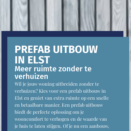
PREFAB UITBOUW
IN ELST
Meer ruimte zonder te
verhuizen
Wil je jouw woning uitbreiden zonder te
verhuizen? Kies voor een prefab uitbouw in
Elst en geniet van extra ruimte op een snelle
en betaalbare manier. Een prefab uitbouw
biedt de perfecte oplossing om je
wooncomfort te verhogen en de waarde van
je huis te laten stijgen. Of je nu een aanbouw,